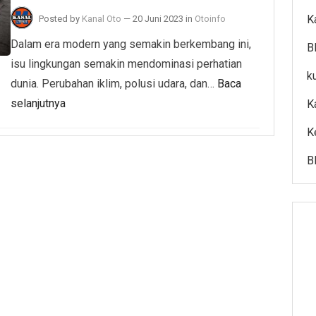
K
Posted by
Kanal Oto
—
20 Juni 2023
in
Otoinfo
Dalam era modern yang semakin berkembang ini,
B
isu lingkungan semakin mendominasi perhatian
k
dunia. Perubahan iklim, polusi udara, dan…
Baca
selanjutnya
K
K
B