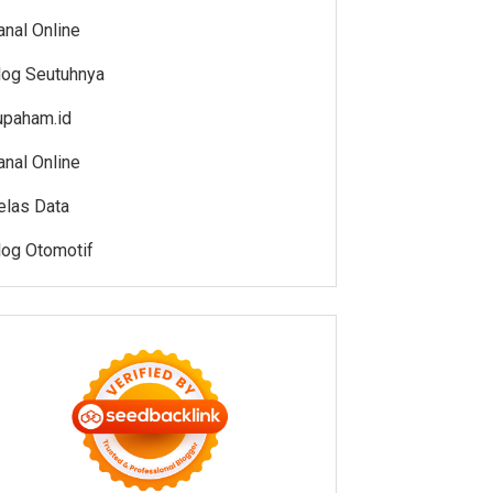
anal Online
log Seutuhnya
upaham.id
anal Online
elas Data
log Otomotif