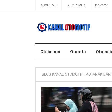
ABOUT ME
DISCLAIMER
PRIVACY
Blog Kanal Otomotif
Otobisnis
Otoinfo
Otomob
BLOG KANAL OTOMOTIF TAG:
ANAK DAN