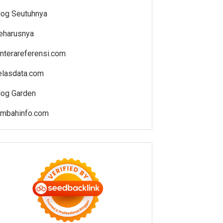
log Seutuhnya
eharusnya
enterareferensi.com
elasdata.com
log Garden
ambahinfo.com