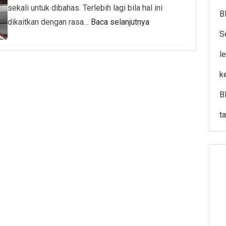
sekali untuk dibahas. Terlebih lagi bila hal ini
B
dikaitkan dengan rasa…
Baca selanjutnya
S
l
k
B
t