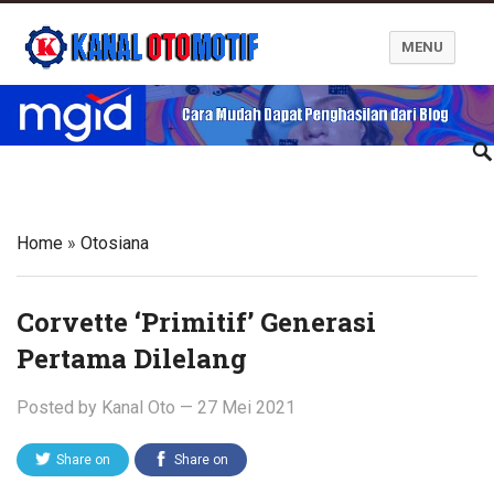
MENU
Blog Kanal Otomotif
Home
»
Otosiana
Corvette ‘Primitif’ Generasi
Pertama Dilelang
Posted by
Kanal Oto
—
27 Mei 2021
Share on
Share on
Twitter
Facebook