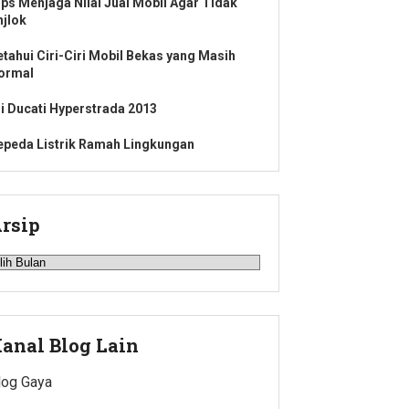
ips Menjaga Nilai Jual Mobil Agar Tidak
njlok
etahui Ciri-Ciri Mobil Bekas yang Masih
ormal
ji Ducati Hyperstrada 2013
epeda Listrik Ramah Lingkungan
rsip
rsip
anal Blog Lain
log Gaya