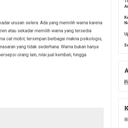
T
A
K
kadar urusan selera. Ada yang memilih warna karena
N
 tren atau sekadar memilih warna yang tersedia
U
arna cat mobil, tersimpan berbagai makna psikologis,
S
emasaran yang tidak sederhana. Warna bukan hanya
rsepsi orang lain, nilai jual kembali, hingga
A
A
K
B