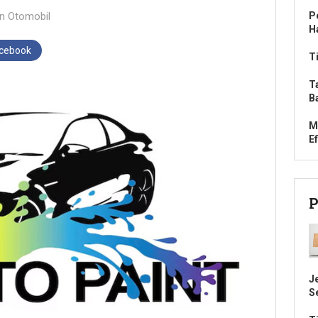
in
Otomobil
P
H
acebook
T
T
B
M
Ef
P
J
S