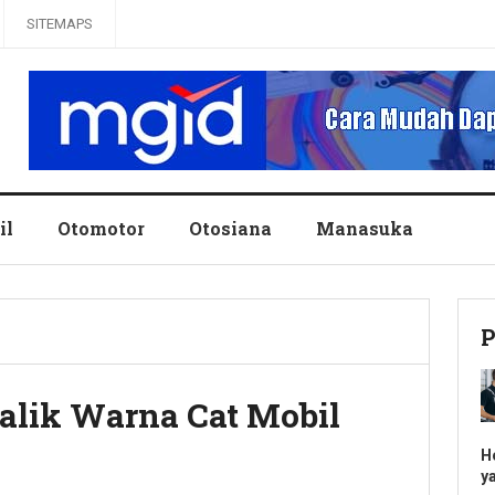
SITEMAPS
il
Otomotor
Otosiana
Manasuka
P
alik Warna Cat Mobil
H
y