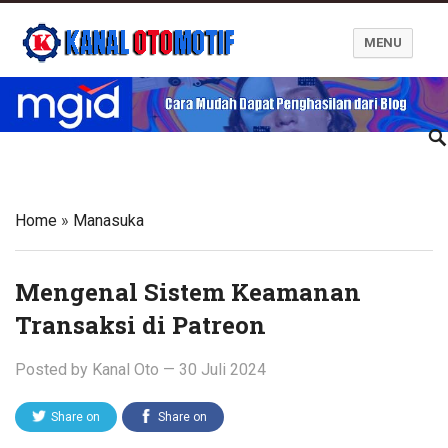
MENU
Blog Kanal Otomotif
Home
»
Manasuka
Mengenal Sistem Keamanan
Transaksi di Patreon
Posted by
Kanal Oto
—
30 Juli 2024
Share on
Share on
Twitter
Facebook