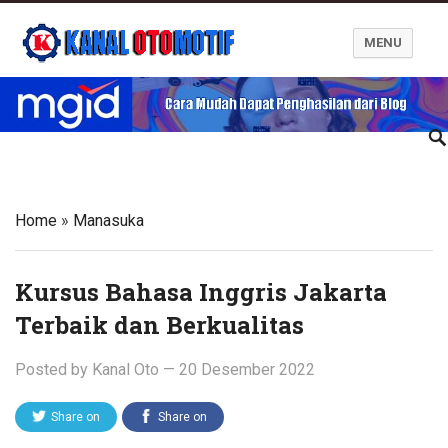
MENU
Blog Kanal Otomotif
Home
»
Manasuka
Kursus Bahasa Inggris Jakarta
Terbaik dan Berkualitas
Posted by
Kanal Oto
—
20 Desember 2022
Share on
Share on
Twitter
Facebook