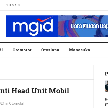
SITEMAPS
il
Otomotor
Otosiana
Manasuka
P
ti Head Unit Mobil
H
021
in
Otomobil
y