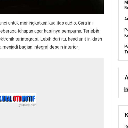
M
B
A
nci untuk meningkatkan kualitas audio. Cara ini
P
eberapa tahapan agar hasilnya sempurna. Terlebih
K
tronik terintegrasi. Lebih dari itu, head unit in-dash
 menjadi bagian integral desain interior.
P
T
A
A
K
l