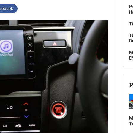
P
acebook
H
T
T
B
M
Ef
P
M
T