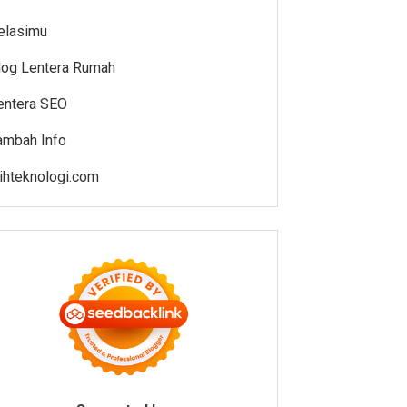
elasimu
log Lentera Rumah
entera SEO
ambah Info
lihteknologi.com