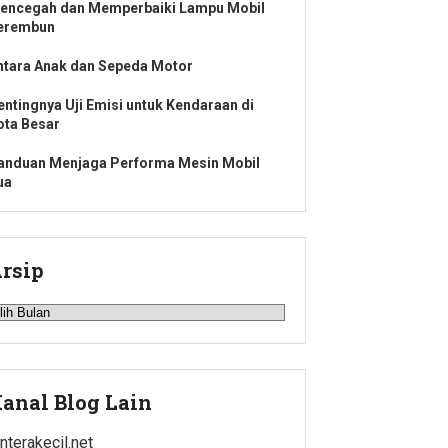
encegah dan Memperbaiki Lampu Mobil
erembun
ntara Anak dan Sepeda Motor
entingnya Uji Emisi untuk Kendaraan di
ota Besar
anduan Menjaga Performa Mesin Mobil
ua
rsip
rsip
anal Blog Lain
enterakecil.net