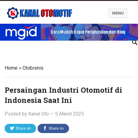
MENU
Blog Kanal Otomotif
Home
»
Otobisnis
Persaingan Industri Otomotif di
Indonesia Saat Ini
Posted by
Kanal Oto
—
5 Maret 2025
Share on
Share on
Twitter
Facebook