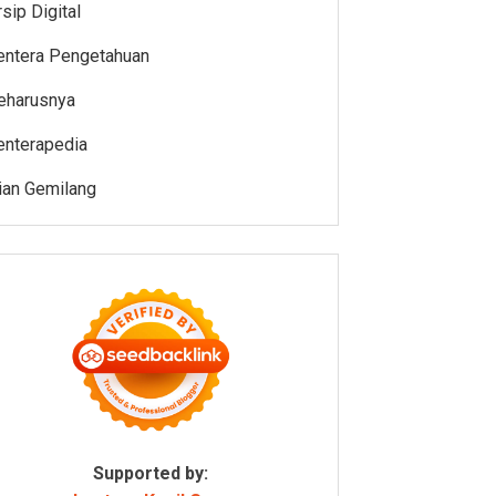
rsip Digital
entera Pengetahuan
eharusnya
enterapedia
ian Gemilang
Supported by: