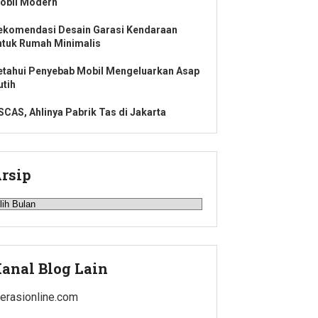
obil Modern
ekomendasi Desain Garasi Kendaraan
ntuk Rumah Minimalis
etahui Penyebab Mobil Mengeluarkan Asap
utih
SCAS, Ahlinya Pabrik Tas di Jakarta
rsip
rsip
anal Blog Lain
iterasionline.com