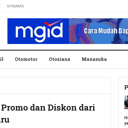
SITEMAPS
il
Otomotor
Otosiana
Manasuka
P
Promo dan Diskon dari
aru
H
y