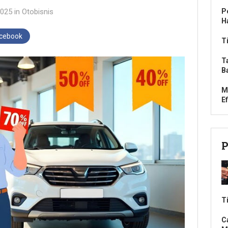
2025
in
Otobisnis
P
H
acebook
T
T
B
M
Ef
P
T
C