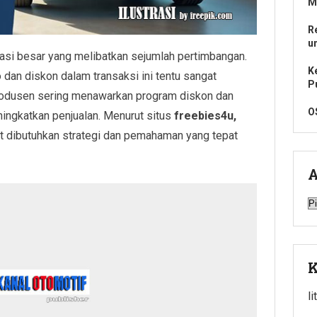
M
R
u
asi besar yang melibatkan sejumlah pertimbangan.
K
an diskon dalam transaksi ini tentu sangat
P
produsen sering menawarkan program diskon dan
O
ingkatkan penjualan. Menurut situs
freebies4u,
 dibutuhkan strategi dan pemahaman yang tepat
A
A
K
l