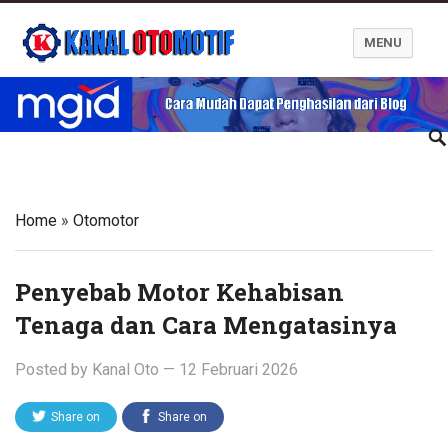
MENU
Blog Kanal Otomotif
Home
»
Otomotor
Penyebab Motor Kehabisan
Tenaga dan Cara Mengatasinya
Posted by
Kanal Oto
—
12 Februari 2026
Share on
Share on
Twitter
Facebook